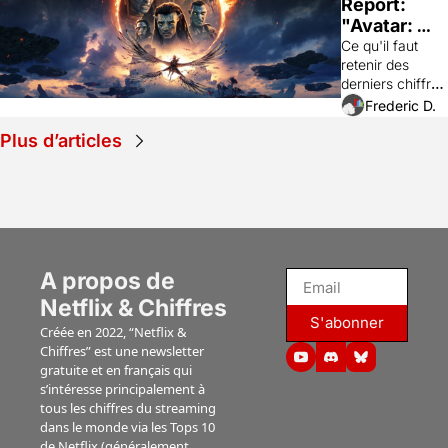
Report: 
"Avatar: 
Fire & Ash" 
Ce qu'il faut 
retenir des 
(Disney+), 
derniers chiffres 
"The Sheep 
de visionnages 
Frederic D.
Detectives" 
aux Etats-Unis 
(Prime), 
Plus d’articles
des instituts 
"Lucky" 
Nielsen et 
(Apple TV), 
Luminate.
"Ride or 
die" 
(Prime), 
"Jusqu'au 
A propos de 
bout" 
(Netflix)...
Netflix & Chiffres
S'abonner
Créée en 2022, “Netflix & 
Chiffres” est une newsletter 
gratuite et en français qui 
s’intéresse principalement à 
tous les chiffres du streaming 
dans le monde via les Tops 10 
de Netflix (généralement 