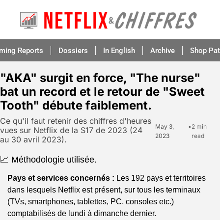
aming Reports
Dossiers
In English
Archive
Shop Pat
"AKA" surgit en force, "The nurse" 
bat un record et le retour de "Sweet 
Tooth" débute faiblement. 
Ce qu'il faut retenir des chiffres d'heures 
May 3, 
•
2 min 
vues sur Netflix de la S17 de 2023 (24 
2023
read
au 30 avril 2023).
📈 Méthodologie utilisée.
Pays et services concernés :
 Les 192 pays et territoires 
dans lesquels Netflix est présent, sur tous les terminaux 
(TVs, smartphones, tablettes, PC, consoles etc.) 
comptabilisés de lundi à dimanche dernier.