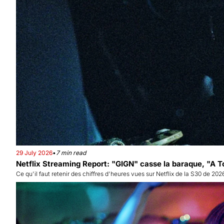
29 July 2026
•
7 min read
Netflix Streaming Report: "GIGN" casse la baraque, "A T
Ce qu'il faut retenir des chiffres d'heures vues sur Netflix de la S30 de 2026