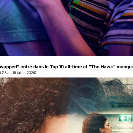
"Swapped" entre dans le Top 10 all-time et "The Hawk" manque
(13 au 19 juillet 2026).