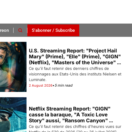
reon
S'abonner / Subscribe
U.S. Streaming Report: "Project Hail 
Mary" (Prime), "Elle" (Prime), "GIGN" 
(Netflix), "Masters of the Universe" 
(Prime), "Heartstopper Forever" 
Ce qu'il faut retenir des derniers chiffres de 
(Netflix), "King of the Hill" (Hulu)...
visionnages aux Etats-Unis des instituts Nielsen et 
Luminate.
•
5 min read
2 August 2026
Netflix Streaming Report: "GIGN" 
casse la baraque, "A Toxic Love 
Story" aussi, "Ransom Canyon" 
revient en baisse.
Ce qu'il faut retenir des chiffres d'heures vues sur 