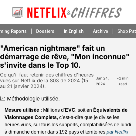
aming Reports
Dossiers
In English
Archive
Shop Pat
"American nightmare" fait un 
démarrage de rêve, "Mon inconnue" 
s'invite dans le Top 10.
Ce qu'il faut retenir des chiffres d'heures 
Jan 24, 
•
2 min 
vues sur Netflix de la S03 de 2024 (15 
2024
read
au 21 janvier 2024).
📈 Méthodologie utilisée.
Mesure utilisée :
 Millions d’
EVC
, soit en 
Équivalents de 
Visionnages Complets
, c’est-à-dire que je divise les 
heures vues, sur tous les supports, comptabilisées de lundi 
à dimanche dernier dans 192 pays et territoires 
par Netflix
, 