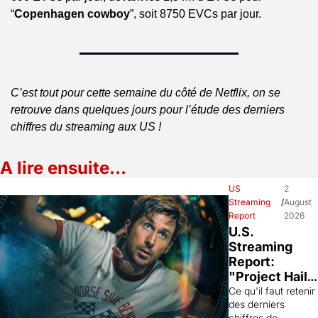
“
Copenhagen cowboy
”, soit 8750 EVCs par jour.
C’est tout pour cette semaine du côté de Netflix, on se 
retrouve dans quelques jours pour l’étude des derniers 
chiffres du streaming aux US !
A lire ensuite…
US 
2 
Streaming 
/
August 
Report
2026
U.S. 
Streaming 
Report: 
"Project Hail 
Mary" 
Ce qu'il faut retenir 
des derniers 
(Prime), 
chiffres de 