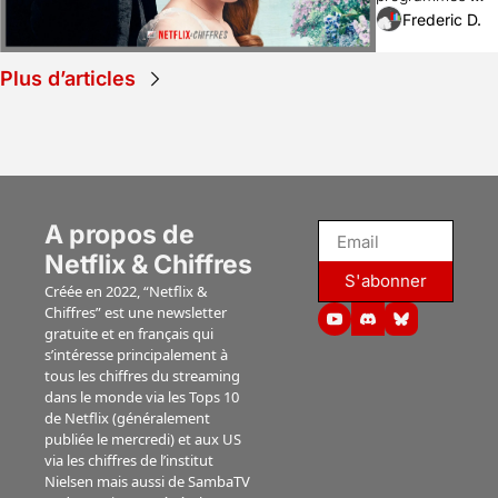
Originals de 
Netflix sur la 
Frederic D.
2020 5 ans 
durée avec cette 
plus tard ?
nouvelle 
Plus d’articles
catégorie de 
dossiers.
A propos de 
Netflix & Chiffres
S'abonner
Créée en 2022, “Netflix & 
Chiffres” est une newsletter 
gratuite et en français qui 
s’intéresse principalement à 
tous les chiffres du streaming 
dans le monde via les Tops 10 
de Netflix (généralement 
publiée le mercredi) et aux US 
via les chiffres de l’institut 
Nielsen mais aussi de SambaTV 