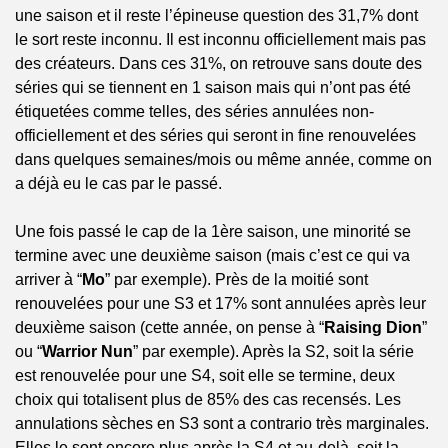
une saison et il reste l’épineuse question des 31,7% dont 
le sort reste inconnu. Il est inconnu officiellement mais pas 
des créateurs. Dans ces 31%, on retrouve sans doute des 
séries qui se tiennent en 1 saison mais qui n’ont pas été 
étiquetées comme telles, des séries annulées non-
officiellement et des séries qui seront in fine renouvelées 
dans quelques semaines/mois ou même année, comme on 
a déjà eu le cas par le passé.
Une fois passé le cap de la 1ère saison, une minorité se 
termine avec une deuxième saison (mais c’est ce qui va 
arriver à “
Mo
” par exemple). Près de la moitié sont 
renouvelées pour une S3 et 17% sont annulées après leur 
deuxième saison (cette année, on pense à “
Raising Dion
” 
ou “
Warrior Nun
” par exemple). Après la S2, soit la série 
est renouvelée pour une S4, soit elle se termine, deux 
choix qui totalisent plus de 85% des cas recensés. Les 
annulations sèches en S3 sont a contrario très marginales. 
Elles le sont encore plus après la S4 et au-delà, soit la 