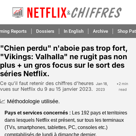
aming Reports
Dossiers
In English
Archive
Shop Pat
"Chien perdu" n'aboie pas trop fort, 
"Vikings: Valhalla" ne rugit pas non 
plus + un gros focus sur le sort des 
séries Netflix.
Ce qu'il faut retenir des chiffres d'heures 
Jan 18, 
•
2 min 
vues sur Netflix du 9 au 15 janvier 2023.
2023
read
📈 Méthodologie utilisée.
Pays et services concernés :
 Les 192 pays et territoires 
dans lesquels Netflix est présent, sur tous les terminaux 
(TVs, smartphones, tablettes, PC, consoles etc.) 
comptabilisés de lundi à dimanche dernier.