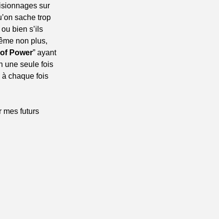
isionnages sur 
’on sache trop 
u bien s’ils 
ême non plus, 
 of Power
” ayant 
n une seule fois 
 à chaque fois 
 mes futurs 