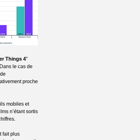
er Things 4
” 
Dans le cas de 
de 
lativement proche 
ls mobiles et 
lms n’étant sortis 
iffres.
fait plus 