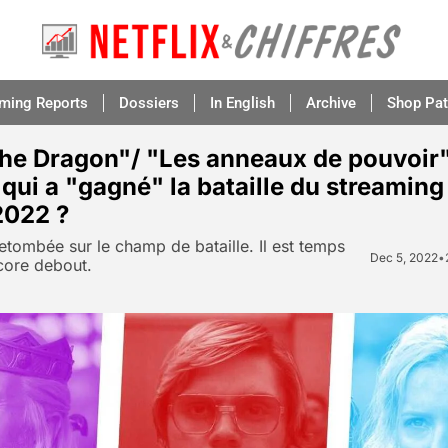
aming Reports
Dossiers
In English
Archive
Shop Pat
he Dragon"/ "Les anneaux de pouvoir"
qui a "gagné" la bataille du streaming 
2022 ?
retombée sur le champ de bataille. Il est temps 
Dec 5, 2022
•
ncore debout.