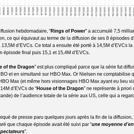
iffusion hebdomadaire, “
Rings of Power
” a accumulé 7,5 millia
n, ce qui équivaut au terme de la diffusion de ses 8 épisodes d’
 13,5M d’EVCs. Ce total a ensuite été porté à 14,5M d’EVCs la
on épisode final puis 15,1 et 15,4M d’EVCs.
 of the Dragon
” est plus compliqué parce que la série fut diffu
HBO et en simultané sur HBO Max. Or Nielsen ne comptabilise q
 HBO Max (et même hors visionnages HBO Max ayant eu lieu vi
s 14M d’EVCs de “
House of the Dragon
” ne représente à priori 
ande) de l’audience totale de la série aux US, celle qui a regar
ué de presse paru quelques jours après la fin de la diffusion,
ré que chaque épisode avait été suivi par “
une moyenne d’env
spectateurs
”.