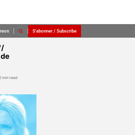
reon
S'abonner / Subscribe
/ 
de 
2 min read