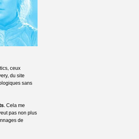
tics, ceux 
y, du site 
ologiques sans 
ts
. Cela me 
eut pas non plus 
onnages de 