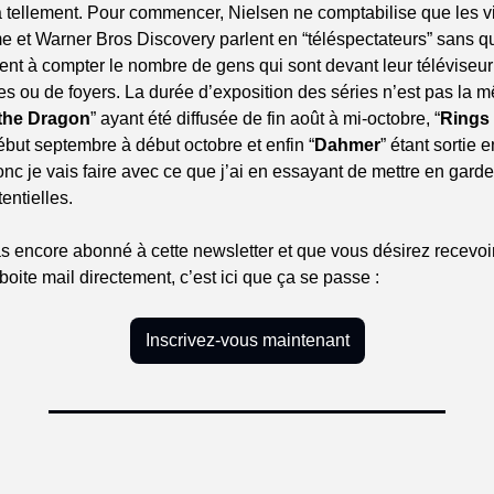
 a tellement. Pour commencer, Nielsen ne comptabilise que les v
 et Warner Bros Discovery parlent en “téléspectateurs” sans qu
ent à compter le nombre de gens qui sont devant leur téléviseur o
s ou de foyers. La durée d’exposition des séries n’est pas la m
the Dragon
” ayant été diffusée de fin août à mi-octobre, “
Rings
ébut septembre à début octobre et enfin “
Dahmer
” étant sortie e
nc je vais faire avec ce que j’ai en essayant de mettre en garde
tentielles.
s encore abonné à cette newsletter et que vous désirez recevoir
boite mail directement, c’est ici que ça se passe :
Inscrivez-vous maintenant