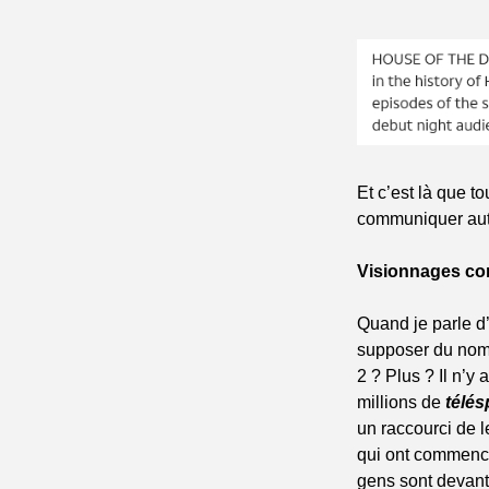
Et c’est là que t
communiquer auto
Visionnages con
Quand je parle d
supposer du nomb
2 ? Plus ? Il n’
millions de 
télés
un raccourci de l
qui ont commencé
gens sont devant 