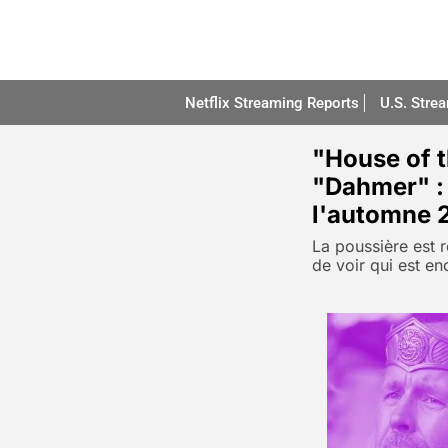
Netflix Streaming Reports
U.S. Stre
"House of t
"Dahmer" : 
l'automne 
La poussière est 
de voir qui est e