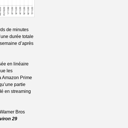
rds de minutes 
une durée totale 
 semaine d’après 
sée en linéaire 
ue les 
a Amazon Prime 
qu’une partie 
dé en streaming 
 Warner Bros 
iron 29 