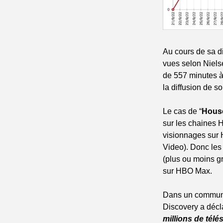
Au cours de sa d
vues selon Nielse
de 557 minutes à
la diffusion de s
Le cas de “
House
sur les chaines 
visionnages sur
Video). Donc le
(plus ou moins gr
sur HBO Max.
Dans un communiq
Discovery a décla
millions de télé