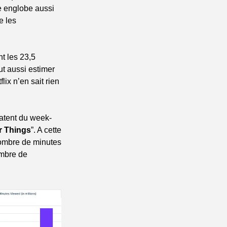
 englobe aussi 
 les 
t les 23,5 
 aussi estimer 
x n’en sait rien 
atent du week-
r Things
”. A cette 
nombre de minutes 
mbre de 