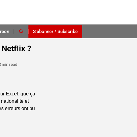
reon
S'abonner / Subscribe
 Netflix ?
2 min read
ur Excel, que ça 
nationalité et 
es erreurs ont pu 