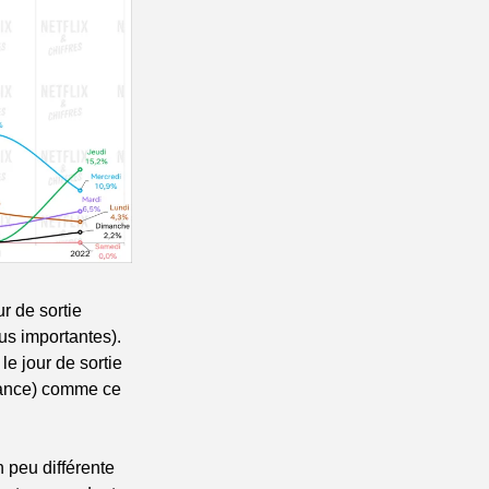
r de sortie 
us importantes). 
e jour de sortie 
mance) comme ce 
peu différente 