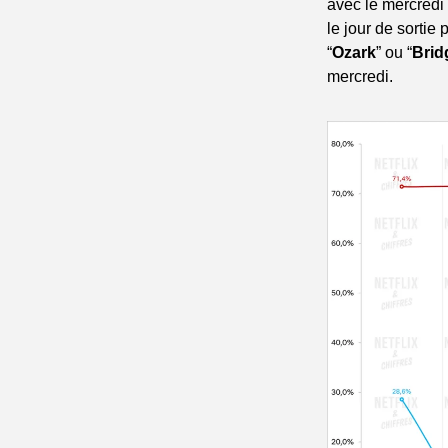
avec le mercredi 
le jour de sortie
“
Ozark
” ou “
Brid
mercredi.