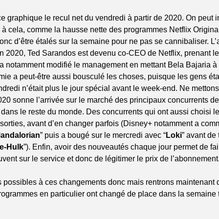
ce graphique le recul net du vendredi à partir de 2020. On peut i
 à cela, comme la hausse nette des programmes Netflix Originals
onc d’être étalés sur la semaine pour ne pas se cannibaliser. L’a
en 2020, Ted Sarandos est devenu co-CEO de Netflix, prenant les
Il a notamment modifié le management en mettant Bela Bajaria à l
mie a peut-être aussi bousculé les choses, puisque les gens éta
ndredi n’était plus le jour spécial avant le week-end. Ne mettons
2020 sonne l’arrivée sur le marché des principaux concurrents de 
dans le reste du monde. Des concurrents qui ont aussi choisi le
s sorties, avant d’en changer parfois (Disney+ notamment a comm
andalorian
” puis a bougé sur le mercredi avec “
Loki
” avant de 
e-Hulk
”). Enfin, avoir des nouveautés chaque jour permet de fair
ent sur le service et donc de légitimer le prix de l’abonnement
s possibles à ces changements donc mais rentrons maintenant da
programmes en particulier ont changé de place dans la semaine 