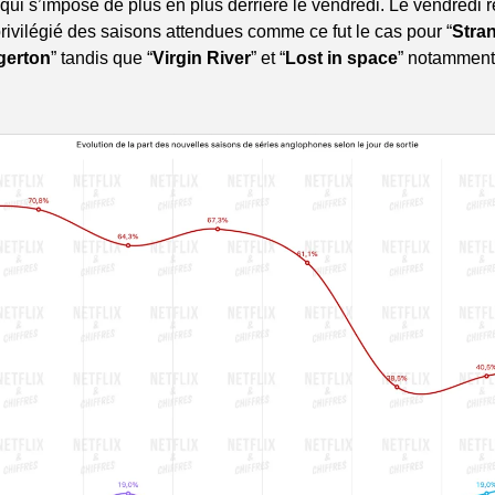
qui s’impose de plus en plus derrière le vendredi. Le vendredi 
 privilégié des saisons attendues comme ce fut le cas pour “
Stra
gerton
” tandis que “
Virgin River
” et “
Lost in space
” notamment 