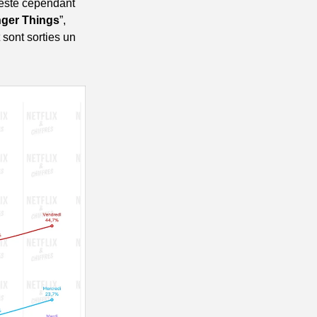
reste cependant 
nger Things
”, 
sont sorties un 