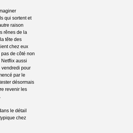
maginer 
 qui sortent et 
utre raison 
 rênes de la 
a tête des 
ient chez eux 
 pas de côté non 
Netflix aussi 
 vendredi pour 
encé par le 
tester désormais 
e revenir les 
.
ns le détail 
typique chez 