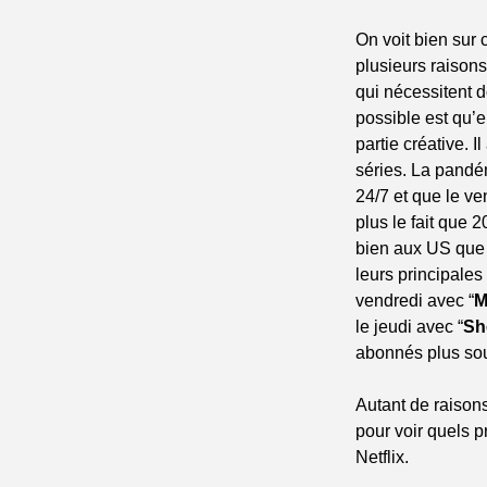
On voit bien sur 
plusieurs raisons
qui nécessitent d
possible est qu’
partie créative. 
séries. La pandé
24/7 et que le ve
plus le fait que 
bien aux US que 
leurs principale
vendredi avec “
M
le jeudi avec “
Sh
abonnés plus souv
Autant de raison
pour voir quels 
Netflix.