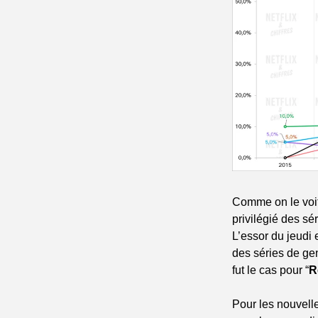
Comme on le voit,
privilégié des sé
L’essor du jeudi 
des séries de ge
fut le cas pour “
R
Pour les nouvell