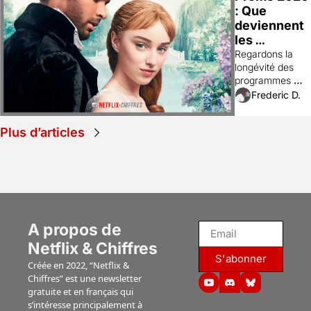
: Que 
revient en 
deviennent 
baisse.
les 
programmes 
Regardons la 
longévité des 
Netflix 
programmes 
Originals de 
Netflix sur la 
Frederic D.
2020 5 ans 
durée avec cette 
plus tard ?
nouvelle 
Plus d’articles
catégorie de 
dossiers.
A propos de 
Netflix & Chiffres
S'abonner
Créée en 2022, “Netflix & 
Chiffres” est une newsletter 
gratuite et en français qui 
s’intéresse principalement à 