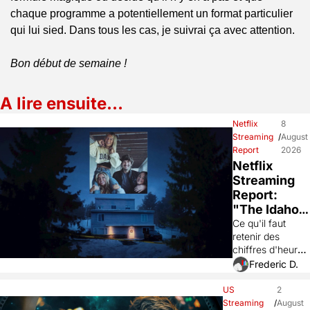
chaque programme a potentiellement un format particulier 
qui lui sied. Dans tous les cas, je suivrai ça avec attention.
Bon début de semaine !
A lire ensuite…
Netflix 
8 
Streaming 
/
August 
Report
2026
Netflix 
Streaming 
Report: 
"The Idaho 
Murders" 
Ce qu'il faut 
retenir des 
explose et 
chiffres d'heures 
"Voicemails 
vues sur Netflix 
Frederic D.
for Isabelle" 
de la S31 de 
fait durer le 
2026 (27 juillet 
US 
2 
plaisir.
au 2 août 2026).
Streaming 
/
August 