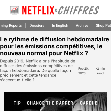
aming Reports
Dossiers
In English
Archive
Shop Pat
Le rythme de diffusion hebdomadaire 
pour les émissions compétitives, le 
nouveau normal pour Netflix ?
Depuis 2019, Netflix a pris l'habitude de 
diffuser des émissions compétitives de 
Feb 20, 
•
2 min 
façon hebdomadaire. De quelle façon 
2023
read
précisément et cette tendance 
s'accentue-t-elle ?