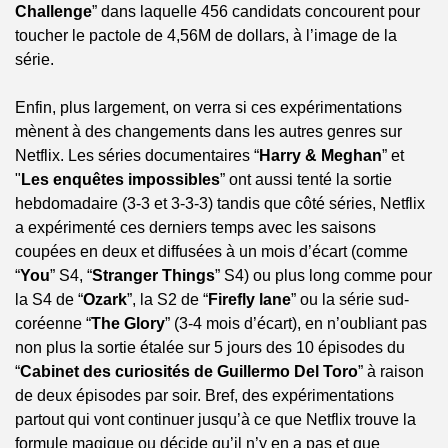
Challenge
” dans laquelle 456 candidats concourent pour 
toucher le pactole de 4,56M de dollars, à l’image de la 
série.
Enfin, plus largement, on verra si ces expérimentations 
mènent à des changements dans les autres genres sur 
Netflix. Les séries documentaires “
Harry & Meghan
” et 
"
Les enquêtes impossibles
” ont aussi tenté la sortie 
hebdomadaire (3-3 et 3-3-3) tandis que côté séries, Netflix 
a expérimenté ces derniers temps avec les saisons 
coupées en deux et diffusées à un mois d’écart (comme 
“
You
” S4, “
Stranger Things
” S4) ou plus long comme pour 
la S4 de “
Ozark
”, la S2 de “
Firefly lane
” ou la série sud-
coréenne “
The Glory
” (3-4 mois d’écart), en n’oubliant pas 
non plus la sortie étalée sur 5 jours des 10 épisodes du 
“
Cabinet des curiosités de Guillermo Del Toro
” à raison 
de deux épisodes par soir. Bref, des expérimentations 
partout qui vont continuer jusqu’à ce que Netflix trouve la 
formule magique ou décide qu’il n’y en a pas et que 