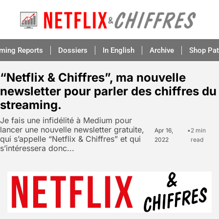
aming Reports
Dossiers
In English
Archive
Shop Pat
“Netflix & Chiffres”, ma nouvelle 
newsletter pour parler des chiffres du 
streaming.
Je fais une infidélité à Medium pour 
lancer une nouvelle newsletter gratuite, 
Apr 16, 
•
2 min 
qui s’appelle “Netflix & Chiffres” et qui 
2022
read
s’intéressera donc...