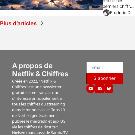
retenir des 
(Disney+), 
derniers chiffres 
"The Sheep 
de visionnages 
Frederic D.
Detectives" 
aux Etats-Unis 
(Prime), 
Plus d’articles
des instituts 
"Lucky" 
Nielsen et 
(Apple TV), 
Luminate.
"Ride or 
die" 
(Prime), 
"Jusqu'au 
A propos de 
bout" 
(Netflix)...
Netflix & Chiffres
S'abonner
Créée en 2022, “Netflix & 
Chiffres” est une newsletter 
gratuite et en français qui 
s’intéresse principalement à 
tous les chiffres du streaming 
dans le monde via les Tops 10 
de Netflix (généralement 
publiée le mercredi) et aux US 
via les chiffres de l’institut 
Nielsen mais aussi de SambaTV 