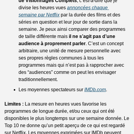
de Visionnages Complets
, c’est-à-dire que je 
divise les heures vues 
annoncées chaque 
semaine par Netflix
 par la durée des films et des 
séries en question et leur jour de sortie dans la 
semaine. Je peux ainsi comparer des programmes 
de taille différente mais 
il ne s’agit pas d’une 
audience à proprement parler
. C’est un concept 
arbitraire, une unité de mesure personnelle avec 
ses propres règles communes à tous les 
programmes mais qui n’est pas à rapprocher avec 
des “audiences” comme on peut les envisager 
traditionnellement.
Les moyennes spectateurs sur 
IMDb.com
.
Limites :
 La mesure en heures vues favorise les 
programmes de longue durée, et/ou ceux qui ont été 
disponibles le plus longtemps sur une semaine donnée. Le 
Top 10 ne donne qu’un petit aperçu de ce qui est regardé 
sur Netflix. Les moyennes exprimées sur IMDb peuvent 