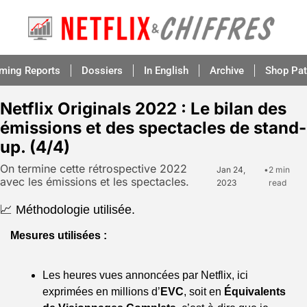
aming Reports
Dossiers
In English
Archive
Shop Pat
Netflix Originals 2022 : Le bilan des 
émissions et des spectacles de stand-
up. (4/4)
On termine cette rétrospective 2022 
Jan 24, 
•
2 min 
avec les émissions et les spectacles.
2023
read
📈 Méthodologie utilisée.
Mesures utilisées :
Les heures vues annoncées par Netflix, ici 
exprimées en millions d’
EVC
, soit en 
Équivalents 