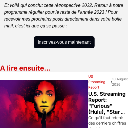
Et voilà qui conclut cette rétrospective 2022. Retour à notre 
programme régulier pour le reste de l’année 2023 ! Pour 
recevoir mes prochains posts directement dans votre boite 
mail, c’est ici que ça se passe :
Inscrivez-vous maintenant
A lire ensuite…
US 
10 August 
Streaming 
/
2026
Report
U.S. Streaming 
Report: 
"Furious" 
(Hulu), "Star 
Trek: Strange 
Ce qu'il faut retenir 
des derniers chiffres 
New Worlds" 