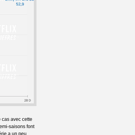
 cas avec cette 
mi-saisons font 
rie a un peu 