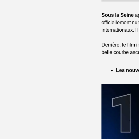
Sous la Seine
 a
officiellement nu
internationaux. Il
Derrière, le film
belle courbe asc
Les nouve