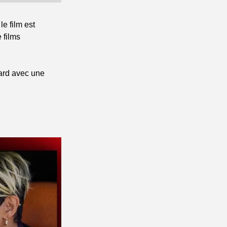
e film est 
films 
tard avec une 