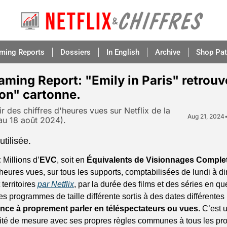
aming Reports
Dossiers
In English
Archive
Shop Pat
eaming Report: "Emily in Paris" retrouve
on" cartonne.
ir des chiffres d'heures vues sur Netflix de la 
Aug 21, 2024
u 18 août 2024).
tilisée.
:
 Millions d’
EVC
, soit en 
Équivalents de Visionnages Comple
 heures vues, sur tous les supports, comptabilisées de lundi à d
territoires 
par Netflix
, par la durée des films et des séries en qu
s programmes de taille différente sortis à des dates différentes
nce à proprement parler en téléspectateurs ou vues
. C’est 
unité de mesure avec ses propres règles communes à tous les pr