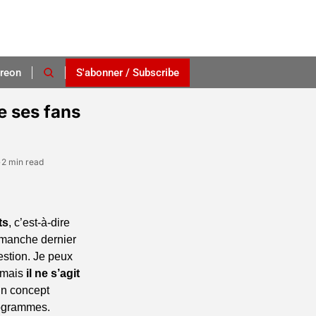
reon
S'abonner / Subscribe
 ses fans 
•
2 min read
ts
, c’est-à-dire 
imanche dernier 
estion. Je peux 
 mais 
il ne s’agit 
un concept 
ogrammes. 