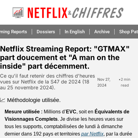
aming Reports
Dossiers
In English
Archive
Shop Pat
Netflix Streaming Report: "GTMAX" 
part doucement et "A man on the 
inside" part décemment.
Ce qu'il faut retenir des chiffres d'heures 
Nov 27, 
•
2 min 
vues sur Netflix de la S47 de 2024 (18 
2024
read
au 25 novembre 2024).
📈 Méthodologie utilisée.
Mesure utilisée :
 Millions d’
EVC
, soit en 
Équivalents de 
Visionnages Complets
. Je divise les heures vues sur 
tous les supports, comptabilisées de lundi à dimanche 
dernier dans 192 pays et territoires 
par Netflix
, par la durée 