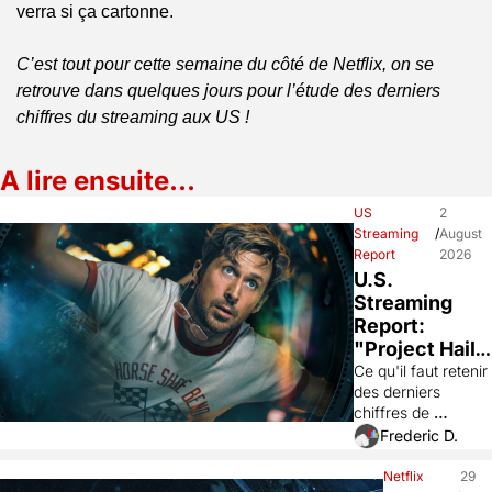
verra si ça cartonne. 
C’est tout pour cette semaine du côté de Netflix, on se 
retrouve dans quelques jours pour l’étude des derniers 
chiffres du streaming aux US !
A lire ensuite…
US 
2 
Streaming 
/
August 
Report
2026
U.S. 
Streaming 
Report: 
"Project Hail 
Mary" 
Ce qu'il faut retenir 
des derniers 
(Prime), 
chiffres de 
"Elle" 
visionnages aux 
Frederic D.
(Prime), 
Etats-Unis des 
"GIGN" 
instituts Nielsen et 
Netflix 
29 
(Netflix), 