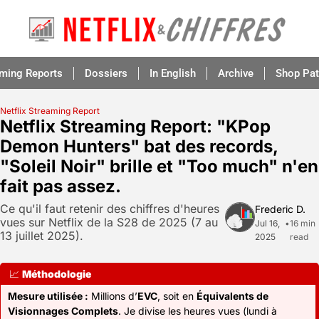
aming Reports
Dossiers
In English
Archive
Shop Pat
Netflix Streaming Report
Netflix Streaming Report: "KPop 
Demon Hunters" bat des records, 
"Soleil Noir" brille et "Too much" n'en 
fait pas assez.
Ce qu'il faut retenir des chiffres d'heures 
Frederic D.
vues sur Netflix de la S28 de 2025 (7 au 
Jul 16, 
•
16 min 
13 juillet 2025).
2025
read
📈
Méthodologie
Mesure utilisée :
 Millions d’
EVC
, soit en 
Équivalents de 
Visionnages Complets
. Je divise les heures vues (lundi à 