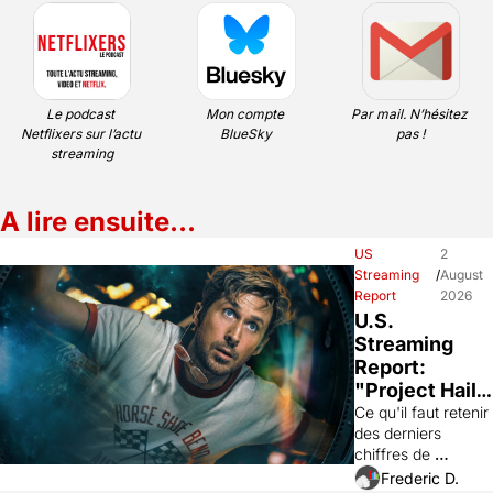
Le podcast 
Mon compte 
Par mail. N’hésitez 
Netflixers sur l’actu 
BlueSky
pas !
streaming
A lire ensuite…
US 
2 
Streaming 
/
August 
Report
2026
U.S. 
Streaming 
Report: 
"Project Hail 
Mary" 
Ce qu'il faut retenir 
des derniers 
(Prime), 
chiffres de 
"Elle" 
visionnages aux 
Frederic D.
(Prime), 