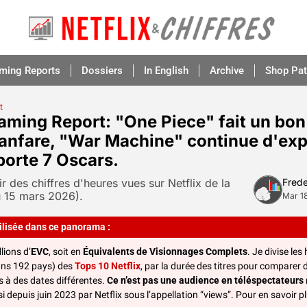
aming Reports
Dossiers
In English
Archive
Shop Pat
t
eaming Report: "One Piece" fait un bon 
anfare, "War Machine" continue d'expl
porte 7 Oscars.
ir des chiffres d'heures vues sur Netflix de la 
Frede
u 15 mars 2026).
Mar 1
ilisée dans ce panorama :
llions d’
EVC
, soit en 
Équivalents de Visionnages Complets
. Je divise les
ns 192 pays) des 
Tops 10 Netflix
, par la durée des titres pour comparer
is à des dates différentes. 
Ce n’est pas
une audience en téléspectateurs