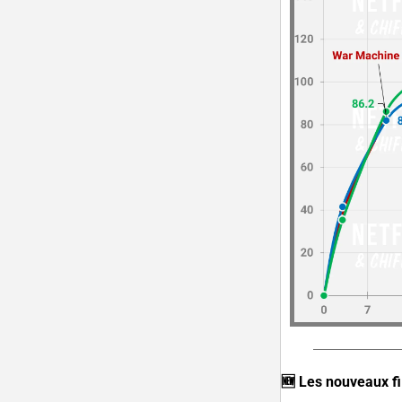
🆕
 Les nouveaux f