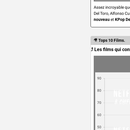
Assez incroyable que 
Del Toro, Alfonso Cu
nouveau
 et 
KPop D
🎥
Tops 10 Films.
⤴️ Les films qui con