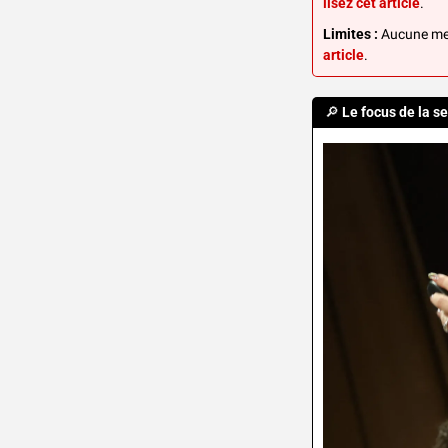
lisez cet article
.
Limites :
 Aucune mes
article
.
🔎
Le focus de la s