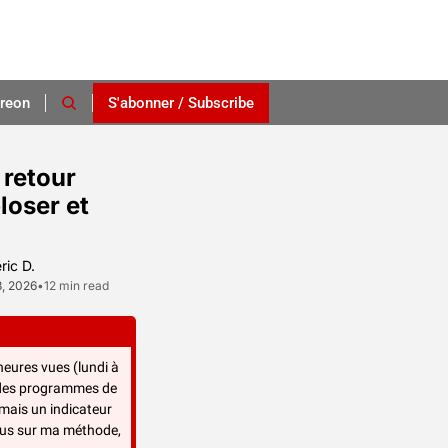
reon
S'abonner / Subscribe
retour 
oser et 
ric D.
8, 2026
•
12 min read
 heures vues (lundi à 
 des programmes de 
 mais un indicateur 
arbitraire utilisé aussi depuis juin 2023 par Netflix sous l’appellation “views”. Pour en savoir plus sur ma méthode, 