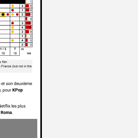
 et son deuxième 
, pour 
KPop 
tflix les plus 
 
Roma
.