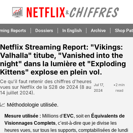
aming Reports
Dossiers
In English
Archive
Shop Pat
Netflix Streaming Report: "Vikings: 
Valhalla" titube, "Vanished into the 
night" dans la lumière et "Exploding 
Kittens" explose en plein vol.
Ce qu'il faut retenir des chiffres d'heures 
Jul 17, 
•
2 min 
vues sur Netflix de la S28 de 2024 (8 au 
2024
read
14 juillet 2024).
📈 Méthodologie utilisée.
Mesure utilisée :
 Millions d’
EVC
, soit en 
Équivalents de 
Visionnages Complets
, c’est-à-dire que je divise les 
heures vues, sur tous les supports, comptabilisées de lundi 