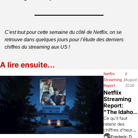
C’est tout pour cette semaine du côté de Netflix, on se 
retrouve dans quelques jours pour l’étude des derniers 
chiffres du streaming aux US !
A lire ensuite…
Netflix 
8 
Streaming 
/
August 
Report
2026
Netflix 
Streaming 
Report: 
"The Idaho 
Murders" 
Ce qu'il faut 
retenir des 
explose et 
chiffres d'heures 
"Voicemails 
vues sur Netflix 
Frederic D.
for Isabelle" 