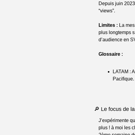
Depuis juin 2023,
“views”.
Limites :
 La mes
plus longtemps s
d’audience en SV
Glossaire :
LATAM : Am
Pacifique.
🔎 Le focus de l
J’expérimente que
plus ! à moi les c
2ème semaine de