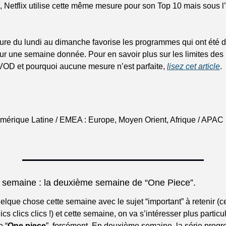
 Netflix utilise cette même mesure pour son Top 10 mais sous l’
ure du lundi au dimanche favorise les programmes qui ont été di
ur une semaine donnée. Pour en savoir plus sur les limites des
OD et pourquoi aucune mesure n’est parfaite, 
lisez cet article
.
érique Latine / EMEA : Europe, Moyen Orient, Afrique / APAC :
a semaine : la deuxième semaine de “One Piece”.
lque chose cette semaine avec le sujet “important” à retenir (cel
lics clics clics !) et cette semaine, on va s’intéresser plus particu
 “
One piece
”, forcément. En deuxième semaine, la série progre