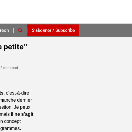
reon
S'abonner / Subscribe
 petite" 
•
2 min read
ts
, c’est-à-dire 
imanche dernier 
estion. Je peux 
 mais 
il ne s’agit 
un concept 
ogrammes. 