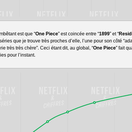
mbêtant est que “
One Piece
” est coincée entre “
1899
” et “
Resid
éries que je trouve très proches d’elle, l’une pour son côté “adapt
ie très très chère”. Ceci étant dit, au global, “
One Piece
” fait 
es pour l’instant.