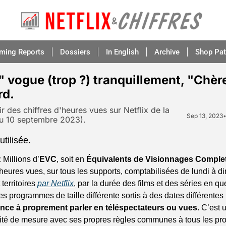
aming Reports
Dossiers
In English
Archive
Shop Pat
 vogue (trop ?) tranquillement, "Chère
rd.
ir des chiffres d'heures vues sur Netflix de la 
Sep 13, 2023
u 10 septembre 2023).
tilisée.
:
 Millions d’
EVC
, soit en 
Équivalents de Visionnages Comple
 heures vues, sur tous les supports, comptabilisées de lundi à d
territoires 
par Netflix
, par la durée des films et des séries en qu
s programmes de taille différente sortis à des dates différentes
nce à proprement parler en téléspectateurs ou vues
. C’est 
unité de mesure avec ses propres règles communes à tous les pr