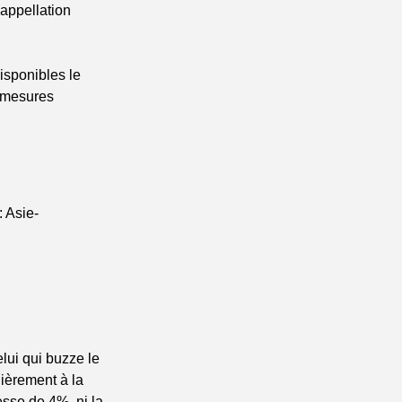
appellation 
sponibles le 
 mesures 
 Asie-
ui qui buzze le 
lièrement à la 
sse de 4%, ni la 