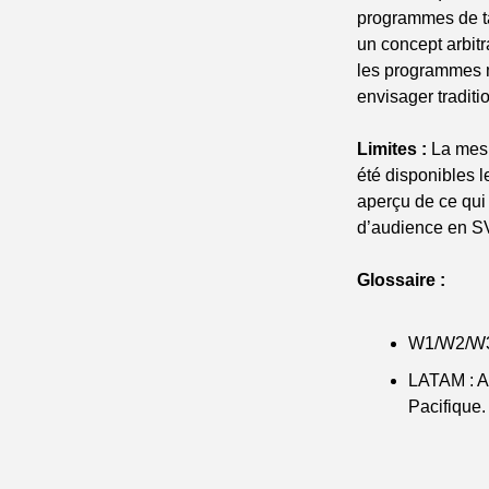
programmes de tai
un concept arbit
les programmes m
envisager traditi
Limites :
 La mes
été disponibles 
aperçu de ce qui 
d’audience en S
Glossaire :
W1/W2/W3 
LATAM : Am
Pacifique.