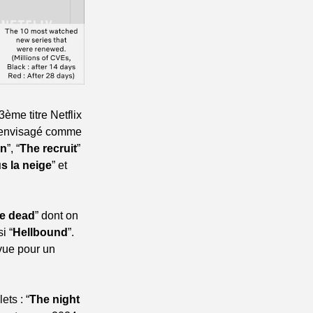
 3ème titre Netflix 
it envisagé comme 
n
”, “
The recruit
” 
us la neige
” et 
re dead
” dont on 
i “
Hellbound
”. 
vue pour un 
ts : “
The night 