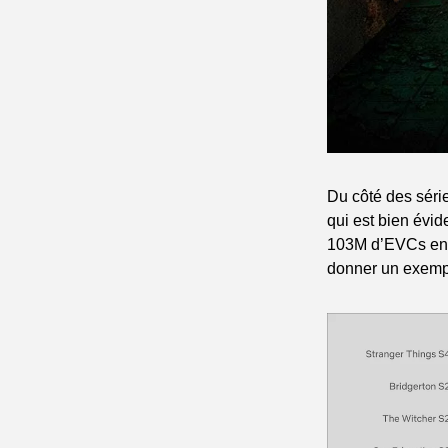
Du côté des série
qui est bien évid
103M d’EVCs en 2
donner un exempl