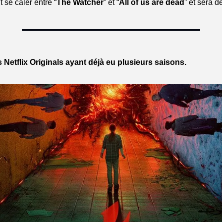
t se caler entre “
The Watcher
” et “
All of us are dead
” et sera d
 Netflix Originals ayant déjà eu plusieurs saisons.