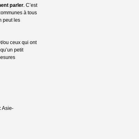
ent parler
. C’est 
 communes à tous 
peut les 
/ou ceux qui ont 
u’un petit 
mesures 
 Asie-