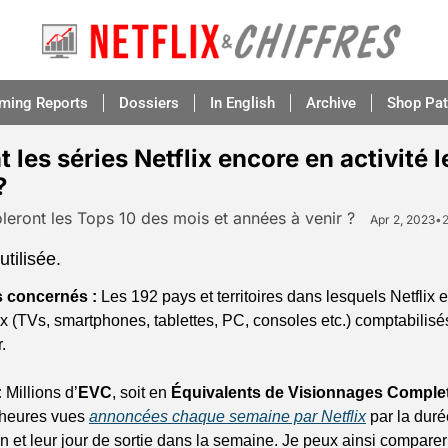
aming Reports
Dossiers
In English
Archive
Shop Pat
 les séries Netflix encore en activité l
?
oleront les Tops 10 des mois et années à venir ?
Apr 2, 2023
•
tilisée.
s concernés :
 Les 192 pays et territoires dans lesquels Netflix es
x (TVs, smartphones, tablettes, PC, consoles etc.) comptabilisés
.
:
 Millions d’
EVC
, soit en 
Équivalents de Visionnages Comple
 heures vues 
annoncées chaque semaine par Netflix
 par la duré
n et leur jour de sortie dans la semaine. Je peux ainsi comparer