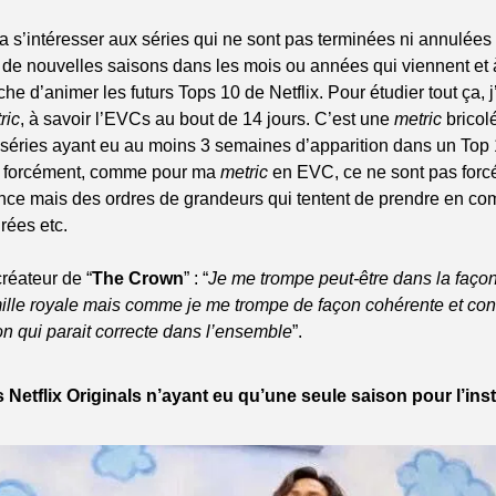
a s’intéresser aux séries qui ne sont pas terminées ni annulées 
 de nouvelles saisons dans les mois ou années qui viennent et à
he d’animer les futurs Tops 10 de Netflix. Pour étudier tout ça, j’
ric
, à savoir l’EVCs au bout de 14 jours. C’est une 
metric
 bricol
s séries ayant eu au moins 3 semaines d’apparition dans un Top 
 forcément, comme pour ma 
metric 
en EVC, ce ne sont pas forc
ce mais des ordres de grandeurs qui tentent de prendre en com
rées etc. 
réateur de “
The Crown
” : “
Je me trompe peut-être dans la façon 
ille royale mais comme je me trompe de façon cohérente et const
on qui parait correcte dans l’ensemble
”.
 Netflix Originals n’ayant eu qu’une seule saison pour l’inst