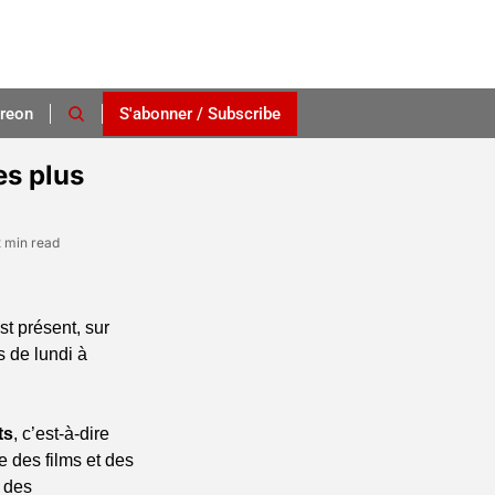
reon
S'abonner / Subscribe
es plus 
2 min read
t présent, sur 
 de lundi à 
ts
, c’est-à-dire 
e des films et des 
 des 