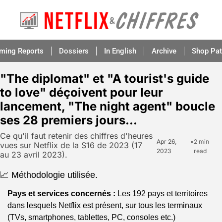
aming Reports
Dossiers
In English
Archive
Shop Pat
"The diplomat" et "A tourist's guide 
to love" déçoivent pour leur 
lancement, "The night agent" boucle 
ses 28 premiers jours...
Ce qu'il faut retenir des chiffres d'heures 
Apr 26, 
•
2 min 
vues sur Netflix de la S16 de 2023 (17 
2023
read
au 23 avril 2023).
📈 Méthodologie utilisée.
Pays et services concernés :
 Les 192 pays et territoires 
dans lesquels Netflix est présent, sur tous les terminaux 
(TVs, smartphones, tablettes, PC, consoles etc.) 