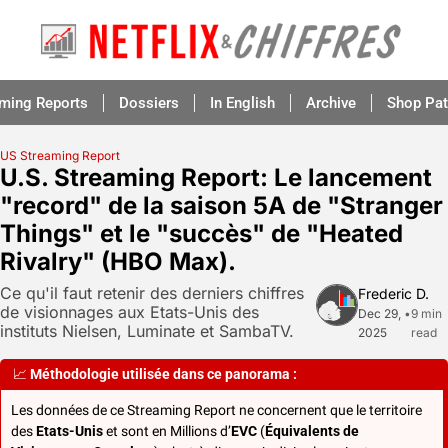
aming Reports
Dossiers
In English
Archive
Shop Pat
US Streaming Report
U.S. Streaming Report: Le lancement 
"record" de la saison 5A de "Stranger 
Things" et le "succès" de "Heated 
Rivalry" (HBO Max).
Ce qu'il faut retenir des derniers chiffres 
Frederic D.
de visionnages aux Etats-Unis des 
Dec 29, 
•
9 min 
instituts Nielsen, Luminate et SambaTV.
2025
read
📈
Méthodologie utilisée dans ce panorama :
Les données de ce Streaming Report ne concernent que le territoire 
des 
Etats-Unis
 et sont en Millions d’
EVC
 (
Équivalents de 