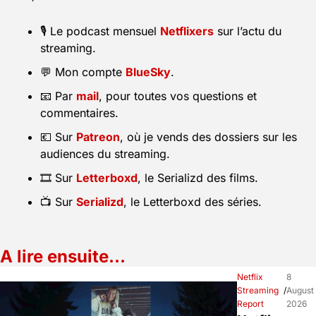
🎙️ Le podcast mensuel 
Netflixers
 sur l’actu du 
streaming.
💬
 Mon compte 
BlueSky
.
📧
 Par 
mail
, pour toutes vos questions et 
commentaires.
💶
 Sur 
Patreon
, où je vends des dossiers sur les 
audiences du streaming.
🎞️ Sur 
Letterboxd
, le Serializd des films.
📺 Sur 
Serializd
, le Letterboxd des séries.
A lire ensuite…
Netflix 
8 
Streaming 
/
August 
Report
2026