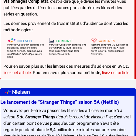
Visionnages Complets
), c’est-à-dire que je divise les minutes vues 
publiées par les différentes sources par la durée des films et des 
séries en question. 
Les données proviennent de trois instituts d’audience dont voici les 
méthodologies :
Pour en savoir plus sur les limites des mesures d’audience en SVOD, 
lisez cet article
. Pour en savoir plus sur ma méthode, 
lisez cet article
.
Le lancement de “Stranger Things” saison 5A (Netflix)
Vous avez peut-être vu passer les titres des articles en mode “
La 
saison 5 de 
Stranger Things
 détruit le record de Nielsen !
” et c’est vrai 
d’un certain point de vue puisqu’aucun programme n’avait été 
regardé pendant plus de 8,4 milliards de minutes sur une semaine 
depuis le lancement du Top 10 Nielsen. Mais ce Top 10 a des limites, 