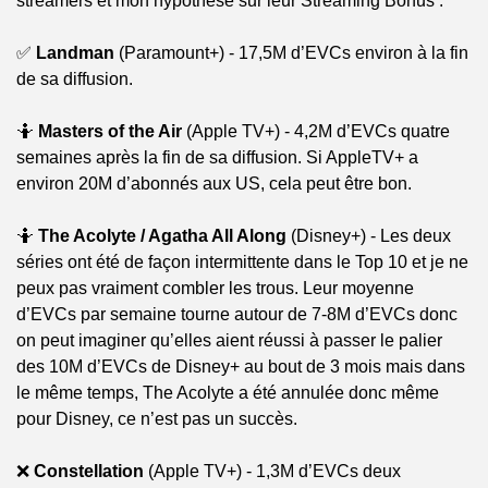
streamers et mon hypothèse sur leur Streaming Bonus :
✅
Landman
 (Paramount+) - 17,5M d’EVCs environ à la fin 
de sa diffusion.
🤷
Masters of the Air
 (Apple TV+) - 4,2M d’EVCs quatre 
semaines après la fin de sa diffusion. Si AppleTV+ a 
environ 20M d’abonnés aux US, cela peut être bon.
🤷
The Acolyte / Agatha All Along
 (Disney+) - Les deux 
séries ont été de façon intermittente dans le Top 10 et je ne 
peux pas vraiment combler les trous. Leur moyenne 
d’EVCs par semaine tourne autour de 7-8M d’EVCs donc 
on peut imaginer qu’elles aient réussi à passer le palier 
des 10M d’EVCs de Disney+ au bout de 3 mois mais dans 
le même temps, The Acolyte a été annulée donc même 
pour Disney, ce n’est pas un succès.
❌
Constellation
 (Apple TV+) - 1,3M d’EVCs deux 