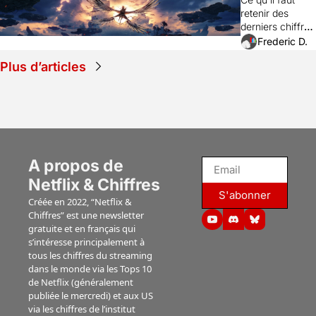
Fire & Ash" 
retenir des 
(Disney+), 
derniers chiffres 
"The Sheep 
de visionnages 
Frederic D.
Detectives" 
aux Etats-Unis 
(Prime), 
Plus d’articles
des instituts 
"Lucky" 
Nielsen et 
(Apple TV), 
Luminate.
"Ride or 
die" 
(Prime), 
"Jusqu'au 
A propos de 
bout" 
(Netflix)...
Netflix & Chiffres
S'abonner
Créée en 2022, “Netflix & 
Chiffres” est une newsletter 
gratuite et en français qui 
s’intéresse principalement à 
tous les chiffres du streaming 
dans le monde via les Tops 10 
de Netflix (généralement 
publiée le mercredi) et aux US 
via les chiffres de l’institut 