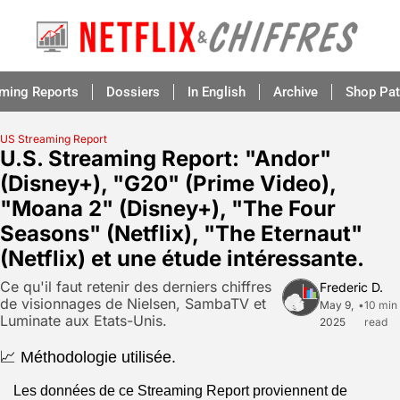
aming Reports
Dossiers
In English
Archive
Shop Pat
US Streaming Report
U.S. Streaming Report: "Andor" 
(Disney+), "G20" (Prime Video), 
"Moana 2" (Disney+), "The Four 
Seasons" (Netflix), "The Eternaut" 
(Netflix) et une étude intéressante.
Ce qu'il faut retenir des derniers chiffres 
Frederic D.
de visionnages de Nielsen, SambaTV et 
May 9, 
•
10 min 
Luminate aux Etats-Unis.
2025
read
📈
 Méthodologie utilisée.
Les données de ce Streaming Report proviennent de 