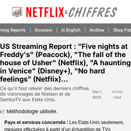
aming Reports
Dossiers
In English
Archive
Shop Pat
US Streaming Report : "Five nights at 
Freddy's" (Peacock), "The fall of the 
house of Usher" (Netflix), "A haunting 
in Venice" (Disney+), "No hard 
feelings" (Netflix)...
Ce qu'il faut retenir des derniers chiffres 
Dec 1, 
•
2 min 
de visionnages de Nielsen et de 
2023
read
SambaTV aux Etats-Unis.
📈 Méthodologie utilisée.
Pays et services concernés :
 Les Etats-Unis seulement, 
mesures effectuées à partir d’un échantillon de TVs 