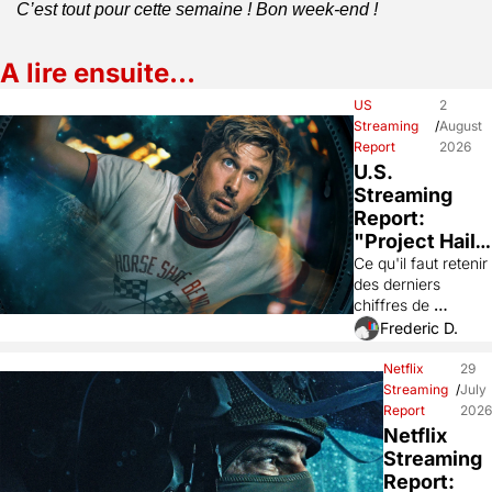
C’est tout pour cette semaine ! Bon week-end !
A lire ensuite…
US 
2 
Streaming 
/
August 
Report
2026
U.S. 
Streaming 
Report: 
"Project Hail 
Mary" 
Ce qu'il faut retenir 
des derniers 
(Prime), 
chiffres de 
"Elle" 
visionnages aux 
Frederic D.
(Prime), 
Etats-Unis des 
"GIGN" 
instituts Nielsen et 
Netflix 
29 
(Netflix), 
Luminate.
Streaming 
/
July 
"Masters of 
Report
2026
the Universe" 
Netflix 
(Prime), 
Streaming 
"Heartstopper 
Report: 