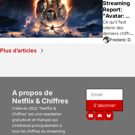
Streaming 
Report: 
"Avatar: 
Fire & Ash" 
Ce qu'il faut 
retenir des 
(Disney+), 
derniers chiffres 
"The Sheep 
de visionnages 
Frederic D.
Detectives" 
aux Etats-Unis 
(Prime), 
Plus d’articles
des instituts 
"Lucky" 
Nielsen et 
(Apple TV), 
Luminate.
"Ride or 
die" 
(Prime), 
"Jusqu'au 
A propos de 
bout" 
(Netflix)...
Netflix & Chiffres
S'abonner
Créée en 2022, “Netflix & 
Chiffres” est une newsletter 
gratuite et en français qui 
s’intéresse principalement à 
tous les chiffres du streaming 