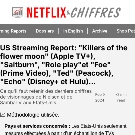
aming Reports
Dossiers
In English
Archive
Shop Pat
US Streaming Report: "Killers of the 
flower moon" (Apple TV+), 
"Saltburn", "Role play"et "Foe" 
(Prime Video), "Ted" (Peacock), 
"Echo" (Disney+ et Hulu)...
Ce qu'il faut retenir des derniers chiffres 
Feb 9, 
•
2 min 
de visionnages de Nielsen et de 
2024
read
SambaTV aux Etats-Unis.
📈 Méthodologie utilisée.
Pays et services concernés :
 Les Etats-Unis seulement, 
mesures effectuées à partir d’un échantillon de TVs 