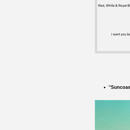
“Suncoast