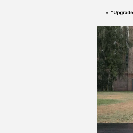
“Upgraded