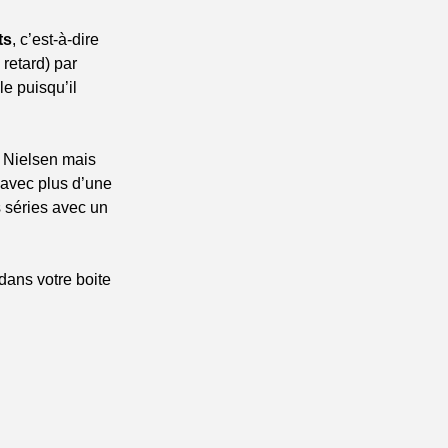
ts
, c’est-à-dire 
etard) par 
 puisqu’il 
 Nielsen mais 
avec plus d’une 
 séries avec un 
ans votre boite 