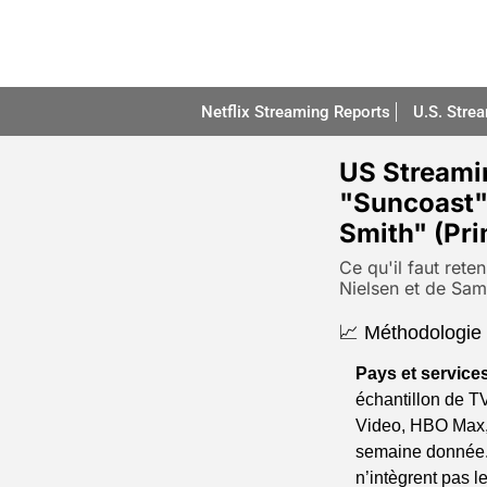
Netflix Streaming Reports
U.S. Stre
US Streami
"Suncoast" 
Smith" (Pri
Ce qu'il faut rete
Nielsen et de Sam
📈 Méthodologie u
Pays et service
échantillon de T
Video, HBO Max,
semaine donnée. 
n’intègrent pas 