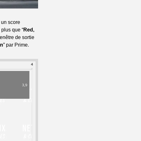
un score 
plus que “
Red, 
nêtre de sortie 
on
” par Prime.