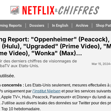
aming Reports
Dossiers
In English
Archive
Shop Pat
ng Report: "Oppenheimer" (Peacock), 
(Hulu), "Upgraded" (Prime Video), "Mr
me Video), "Wonka" (Max)...
nir des derniers chiffres de visionnages de 
Mar 15, 2024
baTV aux Etats-Unis.
tilisée.
s concernés :
 Les Etats-Unis seulement, mesures effectuées à pa
Vs uniquement par 
l’institut Nielsen
 et pour les services suivants 
 Apple TV+, Hulu, Peacock, Paramount+ et Disney+ du lundi au
J’utilise aussi divers leaks des données sur Twitter pour des 
le Top 10 hebdomadaire.