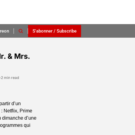
reon
S'abonner / Subscribe
. & Mrs. 
•
2 min read
rtir d’un 
: Netflix, Prime 
 dimanche d’une 
programmes qui 