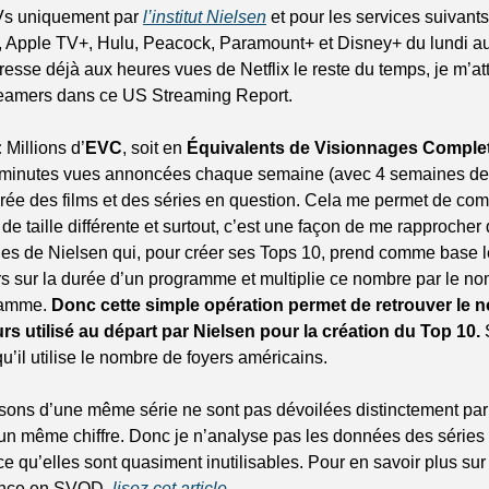
Vs uniquement par 
l’institut Nielsen
 et pour les services suivants 
Apple TV+, Hulu, Peacock, Paramount+ et Disney+ du lundi au
esse déjà aux heures vues de Netflix le reste du temps, je m’at
treamers dans ce US Streaming Report.
:
 Millions d’
EVC
, soit en 
Équivalents de Visionnages Comple
s minutes vues annoncées chaque semaine (avec 4 semaines de r
rée des films et des séries en question. Cela me permet de com
 taille différente et surtout, c’est une façon de me rapprocher d
les de Nielsen qui, pour créer ses Tops 10, prend comme base 
rs sur la durée d’un programme et multiplie ce nombre par le no
amme. 
Donc cette simple opération permet de retrouver le 
rs utilisé au départ par Nielsen pour la création du Top 10. 
u’il utilise le nombre de foyers américains.
isons d’une même série ne sont pas dévoilées distinctement par
n même chiffre. Donc je n’analyse pas les données des séries 
e qu’elles sont quasiment inutilisables. Pour en savoir plus sur l
nce en SVOD, 
lisez cet article
.