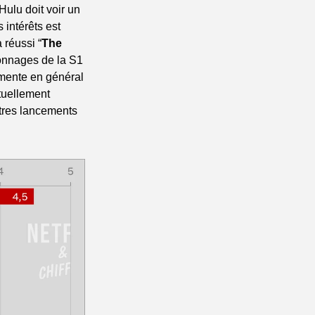
 Hulu doit voir un 
intérêts est 
 réussi “
The 
ionnages de la S1 
mente en général 
tuellement 
res lancements 