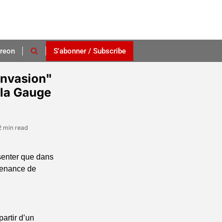
reon
S'abonner / Subscribe
nvasion" 
la Gauge 
2 min read
enter que dans 
venance de 
rtir d’un 