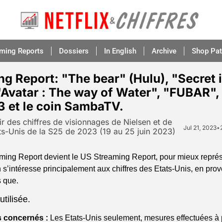
aming Reports
Dossiers
In English
Archive
Shop Pat
g Report: "The bear" (Hulu), "Secret i
"Avatar : The way of Water", "FUBAR", 
3 et le coin SambaTV.
nir des chiffres de visionnages de Nielsen et de 
Jul 21, 2023
•
s-Unis de la S25 de 2023 (19 au 25 juin 2023)
ming Report devient le US Streaming Report, pour mieux représ
n s’intéresse principalement aux chiffres des Etats-Unis, en pro
 que.
tilisée.
s concernés :
 Les Etats-Unis seulement, mesures effectuées à pa