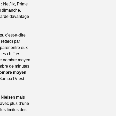
: Netflix, Prime 
 dimanche. 
tarde davantage 
ts
, c’est-à-dire 
etard) par 
parer entre eux 
es chiffres 
le nombre moyen 
mbre de minutes 
nombre moyen 
SambaTV est 
 Nielsen mais 
avec plus d’une 
es limites des 