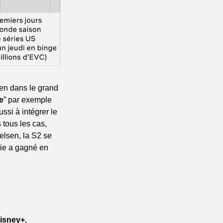
en dans le grand 
e
” par exemple 
ussi à intégrer le 
ous les cas, 
lsen, la S2 se 
ie a gagné en 
isney+.