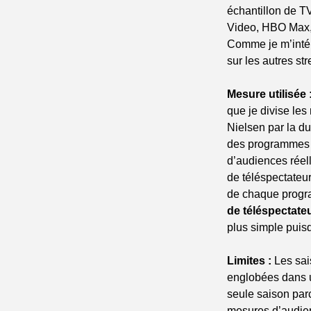
échantillon de T
Video, HBO Max, 
Comme je m’intér
sur les autres s
Mesure utilisée 
que je divise le
Nielsen par la du
des programmes de
d’audiences réel
de téléspectateu
de chaque progr
de téléspectateu
plus simple puisq
Limites :
 Les sa
englobées dans u
seule saison parc
mesures d’audie