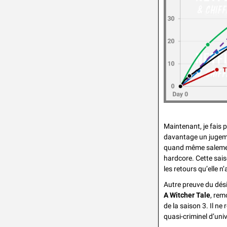
Maintenant, je fais p
davantage un jugemen
quand même salement
hardcore. Cette saiso
les retours qu’elle 
Autre preuve du dési
A Witcher Tale
, rem
de la saison 3. Il ne
quasi-criminel d’univ