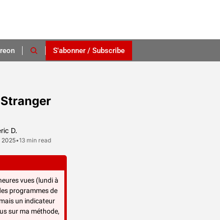
reon
S'abonner / Subscribe
"Stranger 
ric D.
, 2025
•
13 min read
 heures vues (lundi à 
 des programmes de 
 mais un indicateur 
arbitraire utilisé aussi depuis juin 2023 par Netflix sous l’appellation “views”. Pour en savoir plus sur ma méthode, 