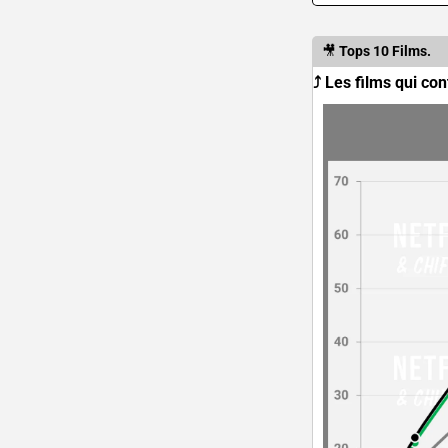
🎥
Tops 10 Films.
⤴️ Les films qui con