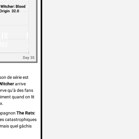
on de série est 
Witcher
 arrive 
ve qu’à des fans 
iment quand on lit 
x. 
ompagnon 
The Rats: 
res catastrophiques 
mais quel gâchis 