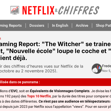
aming Reports
Dossiers
In English
Archive
Shop Pat
t
eaming Report: "The Witcher" se traine 
t, "Nouvelle école" loupe le coche et 
ent déjà.
ir des chiffres d'heures vues sur Netflix de la 
Frede
octobre au 2 novembre 2025).
Nov 5
ilisée dans ce panorama :
llions d’
EVC
, soit en 
Équivalents de Visionnages Complets
. Je divise les
ns 192 pays) des 
Tops 10 Netflix
, par la durée des titres pour comparer
is à des dates différentes. 
Ce n’est pas
une audience en téléspectateurs