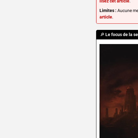
lisez cet article
.
Limites :
 Aucune mes
article
.
🔎
Le focus de la s