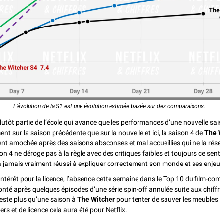
L’évolution de la S1 est une évolution estimée basée sur des comparaisons.
lutôt partie de l’école qui avance que les performances d’une nouvelle sais
t sur la saison précédente que sur la nouvelle et ici, la saison 4 de 
The 
 amochée après des saisons absconses et mal accueillies qui ne la réser
n 4 ne déroge pas à la règle avec des critiques faibles et toujours ce sent
n’a jamais vraiment réussi à expliquer correctement son monde et ses enjeu
ntérêt pour la licence, l’absence cette semaine dans le Top 10 du film-c
onté après quelques épisodes d’une série spin-off annulée suite aux chiff
 reste plus qu’une saison à 
The Witcher
 pour tenter de sauver les meubles 
ers et de licence cela aura été pour Netflix.